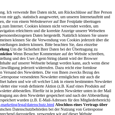
ng. Ich verwende Ihre Daten nicht, um Rückschlüsse auf Ihre Person
 mir ggfs. statistisch ausgewertet, um unseren Internetauftritt und
n, die von einem Websiteserver auf Ihre Festplatte übertragen
 zum Internet.
Cookies können nicht verwendet werden, um
vigation erleichtern und die korrekte Anzeige unserer Webseiten
 personenbezogenen Daten hergestellt.
Natürlich können Sie unsere
lgemeinen können Sie die Verwendung von Cookies jederzeit über die
nstellungen ändern können. Bitte beachten Sie, dass einzelne
elung
Um die Sicherheit Ihrer Daten bei der Übertragung zu
nktion
Wenn Besucher Kommentare auf der Website schreiben,
tellung und den User-Agent-String (damit wird der Browser
e Inhalte auf unserer Webseite belangt werden kann, auch wenn diese
nwilligung jederzeit widerrufen. Dazu reicht eine formlose
den Versand des Newsletters. Die von Ihnen zwecks Bezug des
Getresponse versendeten Newsletter ermöglichen mir auch die
ffnet haben und wie oft welcher Link in einem bestimmten Newsletter
tter eine vorab definierte Aktion (z.B. Kauf eines Produkts auf
tter abbestellen. Hierfür ist in jedem Newsletter unten in der Mail
tragung aus dem Newsletter gespeichert und nach der Abbestellung
speichert wurden (z.B. E-Mail-Adressen für den Mitgliederbereich)
-marketing/legal/datenschutz.html
Abschluss eines Vertrags über
deutschen Datenschutzbehörden bei der Nutzung von Getresponse
prechend darzustellen, verwenden wir auf dieser Website