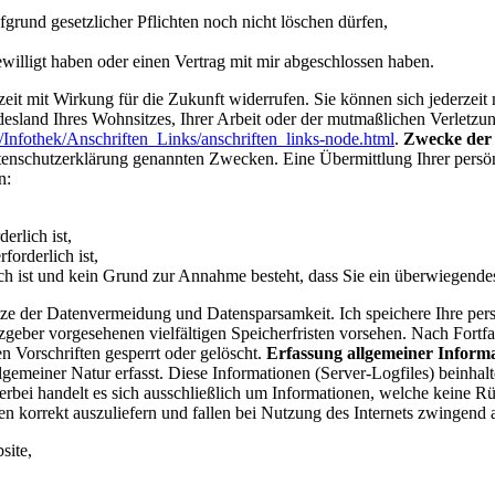
grund gesetzlicher Pflichten noch nicht löschen dürfen,
ewilligt haben oder einen Vertrag mit mir abgeschlossen haben.
rzeit mit Wirkung für die Zukunft widerrufen.
Sie können sich jederzeit
sland Ihres Wohnsitzes, Ihrer Arbeit oder der mutmaßlichen Verletzung
Infothek/Anschriften_Links/anschriften_links-node.html
.
Zwecke der 
atenschutzerklärung genannten Zwecken. Eine Übermittlung Ihrer persö
n:
erlich ist,
forderlich ist,
lich ist und kein Grund zur Annahme besteht, dass Sie ein überwiegende
tze der Datenvermeidung und Datensparsamkeit. Ich speichere Ihre per
zgeber vorgesehenen vielfältigen Speicherfristen vorsehen. Nach Fortf
 Vorschriften gesperrt oder gelöscht.
Erfassung allgemeiner Inform
lgemeiner Natur erfasst. Diese Informationen (Server-Logfiles) beinha
rbei handelt es sich ausschließlich um Informationen, welche keine Rü
n korrekt auszuliefern und fallen bei Nutzung des Internets zwingend
site,