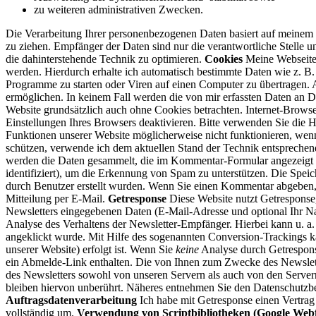
zu weiteren administrativen Zwecken.
Die Verarbeitung Ihrer personenbezogenen Daten basiert auf meinem 
zu ziehen. Empfänger der Daten sind nur die verantwortliche Stelle un
die dahinterstehende Technik zu optimieren.
Cookies
Meine Webseite 
werden. Hierdurch erhalte ich automatisch bestimmte Daten wie z. B
Programme zu starten oder Viren auf einen Computer zu übertragen. A
ermöglichen.
In keinem Fall werden die von mir erfassten Daten an D
Website grundsätzlich auch ohne Cookies betrachten. Internet-Browse
Einstellungen Ihres Browsers deaktivieren. Bitte verwenden Sie die Hi
Funktionen unserer Website möglicherweise nicht funktionieren, wen
schützen, verwende ich dem aktuellen Stand der Technik entspreche
werden die Daten gesammelt, die im Kommentar-Formular angezeigt w
identifiziert), um die Erkennung von Spam zu unterstützen. Die Speic
durch Benutzer erstellt wurden.
Wenn Sie einen Kommentar abgeben, ge
Mitteilung per E-Mail.
Getresponse
Diese Website nutzt Getresponse
Newsletters eingegebenen Daten (E-Mail-Adresse und optional Ihr N
Analyse des Verhaltens der Newsletter-Empfänger. Hierbei kann u. a.
angeklickt wurde. Mit Hilfe des sogenannten Conversion-Trackings ka
unserer Website) erfolgt ist.
Wenn Sie
keine
Analyse durch Getresponse
ein Abmelde-Link enthalten. Die von Ihnen zum Zwecke des Newslette
des Newsletters sowohl von unseren Servern als auch von den Server
bleiben hiervon unberührt.
Näheres entnehmen Sie den Datenschutzb
Auftragsdatenverarbeitung
Ich habe mit Getresponse einen Vertra
vollständig um.
Verwendung von Scriptbibliotheken (Google Webf