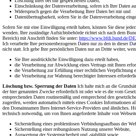
Löschung Ihrer bei mir gespeicherten Daten,
Einschränkung der Datenverarbeitung, sofern ich Ihre Daten auf
Widerspruch gegen die Verarbeitung Ihrer Daten bei mir und
Datenübertragbarkeit, sofern Sie in die Datenverarbeitung eing
Sofern Sie mir eine Einwilligung erteilt haben, können Sie diese jede
wenden. Ihre zuständige Aufsichtsbehörde richtet sich nach dem Bunde
Bereich) mit Anschrift finden Sie unter:
https://www.bfdi.bund.de/DE/
Ich verarbeite Ihre personenbezogenen Daten nur zu den in dieser D
nicht statt. Ich gebe Ihre persönlichen Daten nur an Dritte weiter, wen
Sie Ihre ausdrückliche Einwilligung dazu erteilt haben,
die Verarbeitung zur Abwicklung eines Vertrags mit Ihnen erford
die Verarbeitung zur Erfüllung einer rechtlichen Verpflichtung er
die Verarbeitung zur Wahrung berechtigter Interessen erforder
Löschung bzw. Sperrung der Daten
Ich halte mich an die Grundsä
der hier genannten Zwecke erforderlich ist oder wie es die vom Geset
entsprechenden Daten routinemäßig und entsprechend den gesetzlichen
zugreifen, werden automatisch mittels eines Cookies Informationen al
den Domainnamen Ihres Internet-Service-Providers und ähnliches. Hie
technisch notwendig, um von Ihnen angeforderte Inhalte von Webseite
Sicherstellung eines problemlosen Verbindungsaufbaus der Web
Sicherstellung einer reibungslosen Nutzung unserer Website,
Auswertung der Systemsicherheit und -stabilität sowie