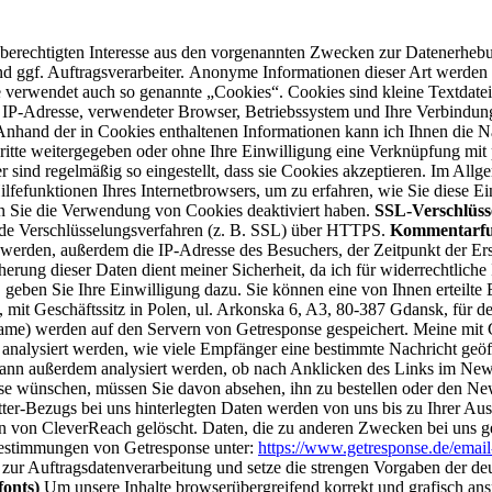
berechtigten Interesse aus den vorgenannten Zwecken zur Datenerhebu
d ggf. Auftragsverarbeiter.
Anonyme Informationen dieser Art werden von
verwendet auch so genannte „Cookies“. Cookies sind kleine Textdateie
. IP-Adresse, verwendeter Browser, Betriebssystem und Ihre Verbindung
nhand der in Cookies enthaltenen Informationen kann ich Ihnen die Na
ritte weitergegeben oder ohne Ihre Einwilligung eine Verknüpfung mit
r sind regelmäßig so eingestellt, dass sie Cookies akzeptieren. Im Al
lfefunktionen Ihres Internetbrowsers, um zu erfahren, wie Sie diese Ei
n Sie die Verwendung von Cookies deaktiviert haben.
SSL-Verschlüss
nde Verschlüsselungsverfahren (z. B. SSL) über HTTPS.
Kommentarfu
erden, außerdem die IP-Adresse des Besuchers, der Zeitpunkt der Ers
herung dieser Daten dient meiner Sicherheit, da ich für widerrechtlich
ben Sie Ihre Einwilligung dazu. Sie können eine von Ihnen erteilte Ei
, mit Geschäftssitz in Polen, ul. Arkonska 6, A3, 80-387 Gdansk, für 
ame) werden auf den Servern von Getresponse gespeichert.
Meine mit 
 analysiert werden, wie viele Empfänger eine bestimmte Nachricht geö
nn außerdem analysiert werden, ob nach Anklicken des Links im Newsle
 wünschen, müssen Sie davon absehen, ihn zu bestellen oder den Newsle
r-Bezugs bei uns hinterlegten Daten werden von uns bis zu Ihrer Aus
n von CleverReach gelöscht. Daten, die zu anderen Zwecken bei uns ge
estimmungen von Getresponse unter:
https://www.getresponse.de/email
g zur Auftragsdatenverarbeitung und setze die strengen Vorgaben der 
onts)
Um unsere Inhalte browserübergreifend korrekt und grafisch ans